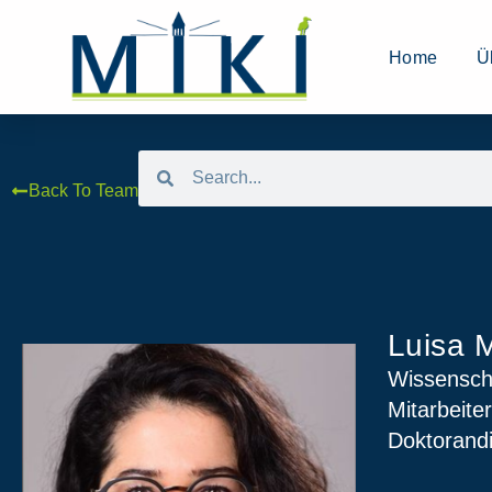
Home
Ü
Back To Team
Luisa M
Wissenscha
Mitarbeiter
Doktorand