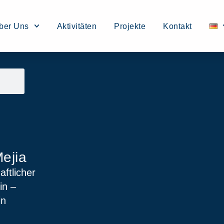
ber Uns
Aktivitäten
Projekte
Kontakt
ejia
ftlicher
in –
in