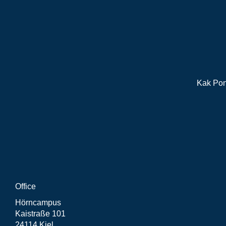
Kak Po
Office
Hörncampus
Kaistraße 101
24114 Kiel