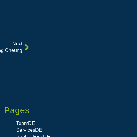
Next
ng Cheung
Pages
TeamDE
ServicesDE
PublicationsDE